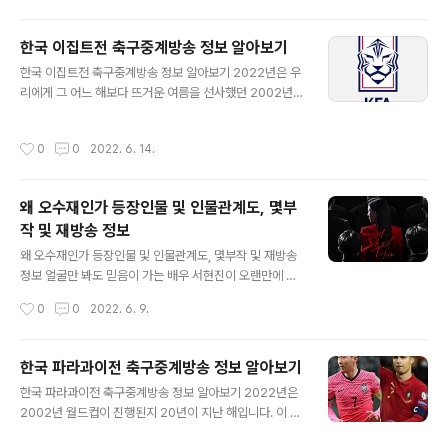
턴 소속 황희찬 선수의 회복이 절실하지만 햄스트..
못한 분들게 1040회 로또 당첨 번호 및 당첨 지역을 알려
드리는 포스팅을 해드리도록 하겠습니다 1040회 로또 당
한국 이집트전 축구중계방송 정보 알아보기
첨결과 1040회 로또 당첨 등수별 당첨금은 아래와 같습니
글 내용
한국 이집트전 축구중계방송 정보 알아보기 2022년은 우
다. 1040회 로또 당첨번호는 8, 16, 26, 29, 31, 36, 보너
리에게 그 어느 해보다 뜨거운 여름을 선사했던 2002년
스번호 11번으로 나왔습니다. 당첨되신 분들께 축하 인사
월드컵이 진행된지 20년이 지난 해로 축구관련 이벤트가
를 다시 한번 드립니다 정말 축하드려요. 1040회 로또 당
여러 가지 진행되고 있습니다. 올 11월에 열릴 카타르 월드
첨금 1040회 로또 당첨 등수별 당첨자 수는 아래와 같습
작성시간
0
0
2022. 6. 14.
컵을 대비하는 것과 더불어 20주년 A매치가 진행되고 있
니다 ▶1등 당첨금 - 1등 당첨자는 7명으로 각각 36억..
는 가운데 이제 브라질, 칠레, 파라과이에 이은 마지막 경기
가 기다리고 있습니다. 월드컵에서 만날 가나를 염두하고
왜 오수재인가 등장인물 및 인물관계도, 몇부
이번 경기를 주선한 마지막 이집트전 관련 정보를 알아보
작 및 재방송 정보
도록 하겠습니다. 카타르 월드컵 조편성 우리나라는 조편
글 내용
성 당일 가장 마지막 추첨을 앞두고 죽음의 조와 그래도 죽
왜 오수재인가 등장인물 및 인물관계도, 몇부작 및 재방송
음의 조는 아닌 조 중에 죽음의 조가 아닌 조에 속했습니다.
정보 ​얼굴만 봐도 믿음이 가는 배우 서현진이 오랜만에 브
하지만 그렇다하더라도 상대국을 모두 압도할 정도의 강한
라운관에 복귀하여 점점 사람들의 관심을 고조시키고있는
작성시간
0
0
2022. 6. 9.
팀은 아니기 때문에 16강에 가는 ..
왜 오수재인가 2화까지 진행된 상태에서 일부 스토리라인
들이 등장하고 있어 흥미를 유발하고 있는데 아직 왜 오수
재인가에 동참하지 못한 분들게 예습차원에서 왜오수재인
한국 파라과이전 축구중계방송 정보 알아보기
가 등장인물 및 인물관계도와 왜 오수재인가가 몇 부작인
글 내용
한국 파라과이전 축구중계방송 정보 알아보기 2022년은
지와 재방송 정보까지 자세히 알려드리려고 합니다. 왜 오
2002년 월드컵이 진행된지 20년이 지난 해입니다. 이 때
수재인가 본방 정보 및 주요 스토리라인 SBS를 통해 방영
문에 여러 이벤트들이 진행되고 있는데 지난 브라질전, 칠
되는 왜 오수재인가는 2022.06.03.부터 매주 금, 토 오후