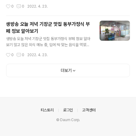
을 알고 한번 더 놀랐습니다. 기본으로 나오는 꽃멍게와 성
해는 30여 년간 가평군청 인근 장사해온 가게로 아직까지
작성시간
0
0
2022. 4. 23.
게알 그리고 탱글탱글 문어숙회에 바다 내음 가득한 밑반
방송에서 한번도 소개된 적이 없는 가평의 진짜 숨은 맛집
찬들까지 전지적 참견시점의 방송시간을 고려할 때 ..
이라 합니다. 그 중 이 가게의 얼굴을 차지하고 있는 메뉴는
갈낙탕으로 소갈비, 꽃게, 새우 등 각종 해산물과 빨갛고 시
생방송 오늘 저녁 기장군 맛집 동부가정식 부
원한 국물이 일품이라고 합니다. 어느 도시로 출장이나 업
페 정보 알아보기
무차 방문하게 되면 그 지역 식당을 잘 알기가 어렵습니다.
글 내용
하지만 그 근처 시청이나 군청 등 각종 관공서가 모여있는
생방송 오늘 저녁 기장군 맛집 동부가정식 부페 정보 알아
곳이라면 실패할 확률이 적다는 이야기를 들어보셨을 것입
보기 많고 많은 외식 메뉴 중, 입에 딱 맞는 음식을 먹었을
니다. 아마 30여년간 이 자리를 지켜오 가평 갈낙탕 맛집
때 하는 표현이 있다. 바로 ‘집밥처럼 맛있네~’다. 하지만
작성시간
0
0
2022. 4. 23.
지중해도 이러한 실패하지 않은 식당에 들어갈 것입니다.
아무리 집밥처럼 맛있더라도 가격이 비싸면 번쩍 정신이
완전히 갈비에 배인 칼칼한 ..
들기 마련. 부산광역시 기장군에 위치한 이곳은, 푸근한 집
밥을 저렴한 가격에 즐길 수 있다는데. 수육과 닭볶음탕을
더보기
비롯한 20종의 맛깔난 반찬을 골라 먹을 수 있다고. 남녀
노소 누구나 좋아하는 메인메뉴와 다양한 반찬이 있어 취
향이 모두 다른 사람이 함께 가도 걱정 없다고. 게다가, 6,0
00원이라는 저렴한 가격에 무한리필로 즐길 수 있다는데.
올해로 식당 운영 7년째라는 사장님. 식당을 연 이후로 한
번도 가격을 인상한 적이 없다는데. 저렴하면서도 맛있는,
의안내
티스토리
로그인
고객센터
따뜻한 집밥 같다는 ..
© Daum Corp.