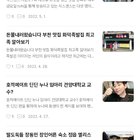
맨스가 기다리고 있는 것으로 보입니다. 공찬 역 황인범 1
금요일 tvN을 통해 방송되고 있는 식스센스는 다섯 명의
회에서 회상 장면에서 어린 학생 변호를 하는 오수재의 모
출연진들이 진짜 속에 숨어 있는 진짜 보다 더 진짜 같은 가
작성시간
0
0
2022. 5. 1.
습이 나오는데 등장인물 설명에 따르면 10년 전 사건에서
짜를 찾는 예측 불허 육감 현혹 버라이어티를 표방하여 방
변호를 맡았고 그 사건에 유일하게 믿어준 ..
영 중인 예능 프로그램입니다. 이번 방송에서는 레트로 고
깃집이 방송 되었는데 경험해보지 못한 분위기라 한 번쯤
돈쭐내러왔습니다 부천 맛집 화덕족발집 최고
은 경험하고 싶어 정말 보고 가보고 싶은 식당으로 소개된
족 알아보기
용산 맛집 상록수를 소개해 드립니다. 가게 앞에 있는 차양
글 내용
막에서부터 지금은 보기 힘든 연통, 할머니네 집에나 가야
돈쭐내러왔습니다 부천 맛집 화덕족발집 최고족 알아보기
있던 뜯는 달력 등 지금은 느끼기 힘든 감성을 느끼게 만들
족발은 이미지는 서민의 음식이라고 하지만 최근에는 다양
어 놓은 식당입니다. 일반인이 이 정도로 레트로 연출을 해
한 베리에이션 덕분에 단순했던 족발들도 새롭게 해석되는
작성시간
1
0
2022. 4. 28.
놓고 월 매출이 1억원 이상 나온다고 하니 mz세대에게는
경우가 참 많은 것 같습니다. 아, 물론 가격도 높아지고 있
새로운 느낌을 기성세대에게는 ..
는 곳도 사실입니다만...그래도 맛있는 음식을 먹으면 0Kc
al라는 말처럼 비싼 음식을 먹더라도 음식이 비싼 값을 한
호적메이트 딘딘 누나 임아리 건양대학교 교
다면 아까움도 덜할텐데 돈쭐내러왔습니다에 소개된 부천
수?
맛집 화덕족발집 최고족은 그러한 값을 할 것만 같습니다.
글 내용
돈쭐내러왔습니다 화덕족발집 실제 화덕에서 구워지는 족
호적메이트 딘딘 누나 임아리 건양대학교 교수? 호적메이
발을 다양한 형태로 변주가 가능한 것을 오늘 확인할 수 있
트 딘딘 편을 통하여 누나와 동생의 찐 케미를 보여줘 팬들
었습니다. 콜라겐을 흡수하는 먹방 본좌 히밥님의 먹방 역
로부터 많은 관심을 받고 있는 딘딘 누나에 대해 궁금하시
작성시간
5
0
2022. 4. 27.
시 대단하다는 생각이 들었습니다. 사장님도 깜짝 놀라시
는 분들을 위하여 관련 정보를 정리해봅니다. 딘딘 프로필
는데 억지로가 아니고 정말 자연스럽게 족발에 ..
딘딘이 이름이 '철'이라는 사실을 호적메이트라는 프로그
램을 통해 새로 각인이 되었습니다. 활동명 딘딘은 굉장히
딸도둑들 장동민 장인어른 숙소 정읍 엘리스
부드러운 이름이라면 철이는 왠지 딱딱한 느낌인데 활동명