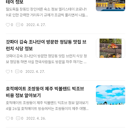
테이 정보
이 참 딱맞게 잘 지은 것 같습니다. 올해 32살인 딘딘은 아
글 내용
버지, 어머니, 누나 둘과 함께 가족을 구성하고 있는데 이번
딸도둑들 장동민 장인어른 숙소 정보 엘리스테이 코로나1
에 호적메이트에서 교수로 축하를 받은 누나가 바로 큰 누
9로 인한 강력한 거리두기 규제가 조금씩 풀리면서 나들이
나에 해당합니다. 어렸을 적 천방지축이던 딘딘은 2013년
혹은 당일치기 여행을 생각하는 분들이 늘어나고 있습니
작성시간
0
0
2022. 4. 27.
엠넷 쇼미더머니에서 최종 7위로 본격 음악활동에 나섭니
다. 돌아보면 우리나라 국내에도 예쁘고 멋진 숙소들이 참
다. 딘딘 누나 임아리 사실 딘딘 큰..
많아 관련 정보를 모아두었다가 가족과 함께 가보는 것도
좋은 것 같습니다. 2022년 4월 26일 딸도둑들 3회편에
갓파더 김숙 조나단이 방문한 청담동 맛집 브
는 장동민과 장동민 장인어른이 정말 멋진 곳으로 나들이
런치 식당 정보
들 다녀온 것 같아 관련 숙소 정보를 정리해보았습니다. 다
글 내용
소 어색할 수 있는 관계인 장인어른과 사위가 단둘이 여행
갓파더 김숙 조나단이 방문한 청담동 맛집 브런치 식당 정
을 떠난다? 좀처럼 보기 어려운 조합이고 같이 무엇인가를
보 청담동 하면 사실 한국사람들도 방문을 자주 하기는 어
하는 것 역시 쉬워보이지 않습니다. 한데 둘만 보내는 숙소
려운 곳입니다. 왠지 '명품' 같은 느낌이기 때문입니다. 콩
작성시간
1
0
2022. 4. 27.
치고는 너무 분위기가 좋아보입니다. 잠을 자는 숙소와 거
고에서 온 왕자 조나단 역시 광주에서 생활하다보니 이러
실 그리고 주방이 완벽하게 분리되지 않은 ..
한 생활이 익숙하지 않을 것 같은데 역시나 그런 모습을 보
여주었습니다. 걸크러쉬 김숙이 조나단에게 선물같은 하루
호적메이트 조쌍둥이 제주 빅볼랜드 빅조브
를 선사하기 위해 함께 방문한 청당동 브런치 식당은 왠지
비용 정보 알아보기
브런치만 한끼 하러 가기에는 아쉬울 수도 있겠다라는 생
글 내용
각이 듭니다. 4월 26일 방송에서 소개된 청담동 브런치 식
호적메이트 조쌍둥이 제주 빅볼랜드 빅조브 정보 알아보기
당 정보를 알아보겠습니다. 김숙 누나의 손에 이끌려 생애
4월 26일 호적메이트 방송에서는 조쌍둥이의 제주 여행기
첫 청담동 브런치를 먹게된 조나단 사실 프로그램을 보면
가 펼쳐졌습니다. 최근 해외여행이 어렵다보니 제주도 여
작성시간
0
0
2022. 4. 26.
서 저도 김숙같은 선배가 있으면 참 좋겠다는 생각이 들었
행이 폭발적으로 늘고 있다고 하는데 레포츠는 해외 여행
습니다. 남자에게는 큰 누나처럼 여자에게는..
을 통해 즐기는 경우가 많았는데 제주 여행이 있으신 분들