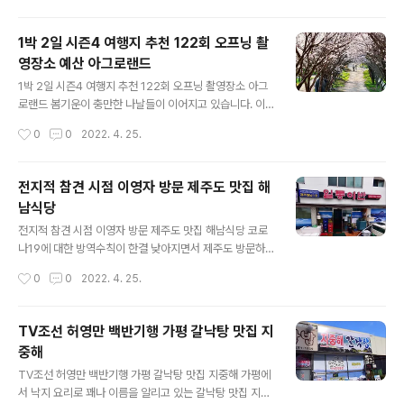
생소할 수 있지만 특제소스로 맛을 낸 대창에 ..
도 뭐니뭐니 해도 더울 때 먹는 냉면이 최고 인 것 같습니
다. 4월 25일 840회 생활의 달인에서는 군산에 위치한 평
1박 2일 시즌4 여행지 추천 122회 오프닝 촬
양냉면 맛집을 소개했는데 달인이 있는 멧돌방식당 관련
영장소 예산 아그로랜드
정보를 알아보겠습니다. 생활의 달인 담당 PD가 말하는 한
글 내용
줄 기록이 이 곳을 만난 건 나에게 행운이었다는 말처럼 나
1박 2일 시즌4 여행지 추천 122회 오프닝 촬영장소 아그
만 알고 싶은 식당, 나에게 행운 같은 식당은 참 보석같은
로랜드 봄기운이 충만한 나날들이 이어지고 있습니다. 이
존재일 것입니다. 많은 평양냉면과 비빔냉면 비쥬얼을 봐
러다가 너무 급작스럽게 여름이 올까봐 걱정도 되는게 사
작성시간
0
0
2022. 4. 25.
왔지만 자료화면과 같이 평양냉면과 비빔냉면에 이러한 많
실입니다만 빨리 봄을 즐겨야 할 것 같습니다. 1박 2일에서
은 고명을 얹은 곳은 쉽게 보지 못한..
방문하는 곳은 계절을 즐길 수 있는 곳을 많이 소개하는데
이번 방송에서도 봄을 맞이하게 좋은 곳이 나와 촬영지인
전지적 참견 시점 이영자 방문 제주도 맛집 해
아그로랜드에 대해 알아보겠습니다. 1박 2일 방송 아그로
남식당
랜드 1박 2일 오프닝처럼 최근 날씨는 완연한 봄기운이 충
글 내용
만하고 그런 가운데 여러 꽃들이 산발적으로 산개하고 있
전지적 참견 시점 이영자 방문 제주도 맛집 해남식당 코로
는 모습입니다. 아그로랜드는 여러 꽃과 함께 온 가족이 함
나19에 대한 방역수칙이 한결 낮아지면서 제주도 방문하
께할 수 있는 국내 최대규모 자연목장입니다. 방송에서처
시는 분들이 굉장히 많아지고 있어 가실 분들은 얼릉얼릉
작성시간
0
0
2022. 4. 25.
럼 이러한 여러 조형물들도 함께 만날 수 있는데 규모가 작
티켓팅을 해야만 그나마 조금 저렴한 가격에 가실 수가 있
지 않아보이고 친구들, 연인, 그리고 ..
다고들 합니다. 4월 24일 196회 방송에서 전지적 참견 시
점에 이영자 역시 제주도를 방문하였는데 보신 분들은 아
TV조선 허영만 백반기행 가평 갈낙탕 맛집 지
시겠지만 정말 군침도는 식당을 방문한 것 같아 제주도 맛
중해
집 해남식당에 대해 알아보았습니다. 처음에는 이영자, 홍
글 내용
진경이 해남 땅끝마을을 갔다고 착각했습니다. 하지만 해
TV조선 허영만 백반기행 가평 갈낙탕 맛집 지중해 가평에
남이 그 해남이 아니고 해녀의 반대말인 해남이었다는 것
서 낙지 요리로 꽤나 이름을 알리고 있는 갈낙탕 맛집 지중