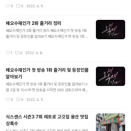
레전에 이어 그 세 번째 시리즈로 파라과이 대표팀과의 A
10:00에 방송되고 있습니다. 주요 스토리라인은 ‘살기 위
작성시간
0
0
2022. 6. 9.
매치 경기가 기다리고 있습니다. 올해 11월에 열리는 카타
해, 가장 위에서, 더 독하게’ 성공만을 좇다 속이 텅 비어버
르 월드컵을 두고 실시하는 경기니만큼 우리와 한조에 포
린 차가운 변호사 오수재와 그런..
함될 포르투칼, 가나, 우르과이에 적응할 모의고사를 잘 치
왜오수재인가 2화 줄거리 정리
러서 부디 본선에서는 좋은 성적을 낼 수 있으면 좋겠습니
글 내용
다. 카타르 월드컵 조편성 우리나라는 가장 마지막 조인 H
왜오수재인가 2화 줄거리 정리 왜오수재인가 첫 방송 1화
조에 속하여 죽음의 조는 피했지만 최강팀이라고 불리는
줄거리 및 등장인물 알아보기 왜오수재인가 첫 방송 1화 줄
팀이 없어 오히려 경쟁에서는 물고 물리는 경기가 나올 가
거리 및 등장인물 알아보기 6월 3일 밤 10시에 첫 방송을
능성도 있습니다. 그럼에도 우리는 늘 축구계에서는 강자
시작한 SBS 금토드라마 왜 오수재인가 비록 본방을 챙겨
작성시간
1
0
2022. 6. 8.
가 아닌 약자기 때문에 월드스타인 호날두가 ..
보지 못했지만 벌써 장난아니란 후기들이 들려 뒤늦 good
tory.kr 2화의 시작은 오수재를 본 후 오수재를 쫓아가는
공찬의 모습이 그려집니다만 수재는 공찬을 알아보지 못한
왜오수재인가 첫 방송 1화 줄거리 및 등장인물
채 스쳐 지나가게 되는데 오히려 공찬은 다행이다라고 생
알아보기
각하는 모습입니다. 둘의 관계는 무엇일까요 사실 그 모습
글 내용
은 학교장인 진기를 찾아가는 모습이었는데 학교장인 진기
왜오수재인가 첫 방송 1화 줄거리 및 등장인물 알아보기 6
가 과거의 수재 모습이 순수했던 시절이라고 하자 자발적
월 3일 밤 10시에 첫 방송을 시작한 SBS 금토드라마 왜
으로 리걸클리닉장을 맡겠다고 나섭니다. 물론 그때처럼
오수재인가 비록 본방을 챙겨보지 못했지만 벌써 장난아니
작성시간
0
0
2022. 6. 5.
순수한 모습은 아니었기에 귀찮은 일을 ..
란 후기들이 들려 뒤늦게 드라마를 보고나서 1화 줄거리 및
등장인물에 대해 알아보도록 하겠습니다. 왜오수재인가 인
물관계도 당연히 주인공인 오수재역을 맡은 서현진, 고졸
식스센스 시즌3 7회 레트로 고깃집 용산 맛집
출신이지만 TK로펌 최연소 파트너 변호사 겸 스타변호사
상록수
인 오수재는 오로지 성공을 향해 달려가지만 일련의 사건
글 내용
들로 인하여 로스쿨 교수로 향하며 공찬이라는 인물과 로
식스센스 시즌3 7회 레트로 고깃집 용산 맛집 상록수 매주