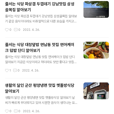
이라면 제주도에서 익사이팅한 레포츠를 즐겨보시는 건 어
줄서는 식당 파삼겹 두껍데기 강남맛집 삼성
떤지 추천드립니다. 형만 믿고 따라간 동생은 앞으로 펼쳐
골목집 알아보기
질 일을 알 수 가 없습니다...질질 어떤 생각이 드시나요 예
글 내용
전에 운동회 때 공굴리기 등을 통해 굴려본 분들이 있다면
줄서는 식당 파삼겹 두껍데기 강남맛집 삼성골목집 알아보
공을 굴려만 봤지 그 안에 들어가서 데굴데굴 함께 굴러간
기 같은 음식이더라도 비쥬얼적으로 다른 모습을 가지고
다는 것은 생각해보시지 못하셨을 거 같습니다. 저도 직접
있다면 그것만으로도 그 식당은 화제가 되기 마련입니다.
작성시간
0
0
2022. 4. 26.
타본 것이 아니다보니 위험하지 않을까 하는 생각이 들었
하지만 거기에 더해 맛도 잡았다면 이 식당은 참새가 방앗
는데 나름 헤드기어도 차고 벨트도 차고 여러 ..
간을 그냥 지나갈 수 없듯 우리도 그냥 지나가기 어려울 것
같습니다. 4월 25일 줄서는 식당 14회에 소개된 비쥬얼적
줄서는 식당 대창덮밥 연남동 맛집 연어케이
으로 우리 눈을 사로잡은 파삼겹 두껍데기 강남맛집이 소
크 덥밥 단디 알아보기
개되어 관련 정보를 알아보도록 하겠습니다. 급랭파삼겹
글 내용
삼겹살이라는 그 이름만으로 이미 우리는 무슨 맛인지 굳
줄서는 식당 대창덮밥 연남동 맛집 연어케이크 덥밥 단디
이 설명하지 않아도 쉽게 알 수 있습니다. 파맛 역시 평소에
알아보기 지금은 식당이라고 하더라도 맛만 좋다고 맛집이
어떤 맛이고 구우면 달아진다 정도는 쉽게 알 수 있습니다.
아니라 비쥬얼도 사람들의 시선을 확 잡아야만 맛집으로
작성시간
1
0
2022. 4. 26.
하지만, 삼겹살을 급랭하면서 동시에 고기안에 파와 함께
인정받는 것 같습니다. 00동으로 불리는 일본에서 먹기 시
얼려 함께 먹을 수 있게 만들어논다면? ..
작한 00동은 한국에도 여러 곳에 상륙하여 덮밥 집들이 많
이 생기고 있는데 이번 줄서는 식당 4월 25일 14회에 소
생활의 달인 군산 평양냉면 맛집 멧돌방식당
개된 연남동 맛집 단디 역시 맛 뿐만 아니라 비쥬얼면에서
알아보기
도 훌륭한 집으로 보여 관련 정보를 알아보도록 하겠습니
글 내용
다. 줄서는 식당 출연진인 박나래 일행이 이연복 셰프로부
생활의 달인 군산 평양냉면 맛집 멧돌방식당 알아보기 날
터 연남동에 덮밥집에 대한 이야기로 시작하는 연남동 맛
씨가 빠르게 무더워지고 있어 시원한 음식이 생각나는 요
집 단디! 이연복 셰프도 한우대창덮밥을 맛있게 먹었다고
즘입니다. 이럴 때 가장 먼저 생각나는 음식은 냉면일 것입
작성시간
0
0
2022. 4. 26.
합니다. 한우대창덮밥 한우 대창이라는 부위 자체는 다소
니다. 물론 과거에는 추울 때 먹는 음식이었다고 하나 그래