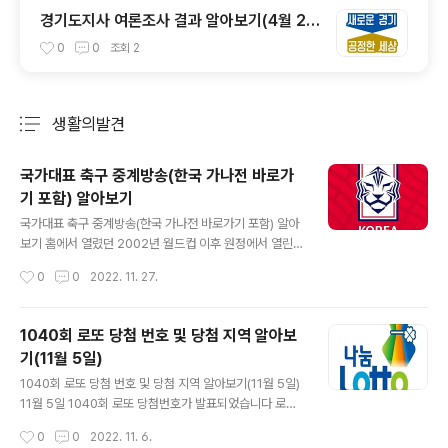
경기도지사 여론조사 결과 알아보기(4월 25
일)
0
0
조회
2
생활의발견
분류 전체보기
주요 글 목록
국가대표 축구 중계방송(한국 가나전 바로가
기 포함) 알아보기
글 내용
국가대표 축구 중계방송(한국 가나전 바로가기 포함) 알아
보기 홈에서 열렸던 2002년 월드컵 이후 원정에서 열린
월드컵에서 특히 첫 경기에서 좋은 모습을 보여준 적이 별
작성시간
0
0
2022. 11. 27.
로 없지만 이번 월드컵은 첫 경기에서 상당히 좋은 경기력
을 보여 기대감이 높아지고 있습니다. 첫 경기에서 아르헨
티나를 꺽은 사우디아라비아, 독일을 꺽은 일본 등이 두 번
1040회 로또 당첨 번호 및 당첨 지역 알아보
째 경기에서 패하며 아시아의 대표 주자로 부담을 갖게되
기(11월 5일)
는 것이 사실이지만 첫 경기 만큼 좋은 경기력을 보여준다
글 내용
면 경기 결과가 좋지 못하더라도 박수받기 충분할 것으로
1040회 로또 당첨 번호 및 당첨 지역 알아보기(11월 5일)
보여 이번 한국 가나전 국가대표 축구 중계방송 인터넷 생
11월 5일 1040회 로또 당첨번호가 발표되었습니다 로또
중계에 대해 알아보겠습니다. 우리나라 국가대표팀 사실
를 통하여 희망을 찾고자 하신 분들게 방송을 통해 이미 당
작성시간
0
0
2022. 11. 6.
이번 대표팀에서 완전체 베스트11로 뛰기 위해서는 울버햄
첨 번호를 확인하셨으면 정말 축하드리며 아직 확인하시지